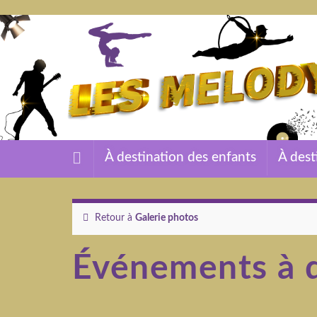
À destination des enfants
À dest
Retour à
Galerie photos
Événements à d