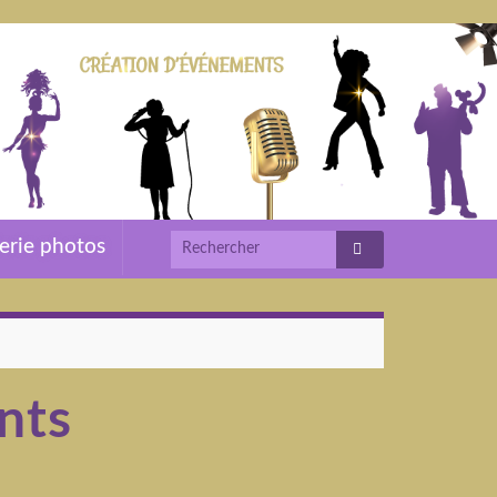
erie photos
nts