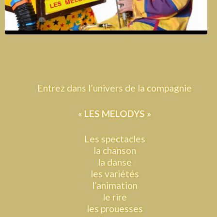
Entrez dans l’univers de la compagnie
« LES MELODYS »
Les spectacles
la chanson
la danse
les variétés
l’animation
le rire
les prouesses