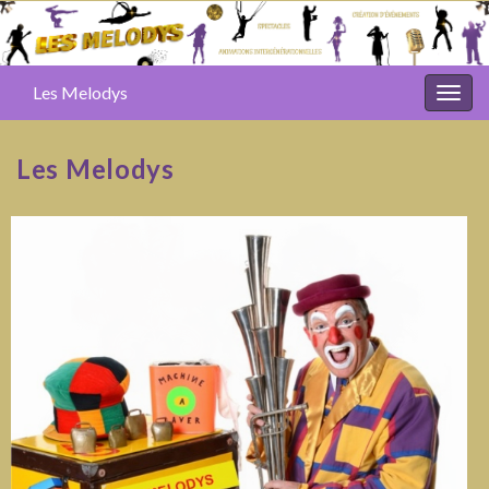
Les Melodys
Togg
navig
Les Melodys