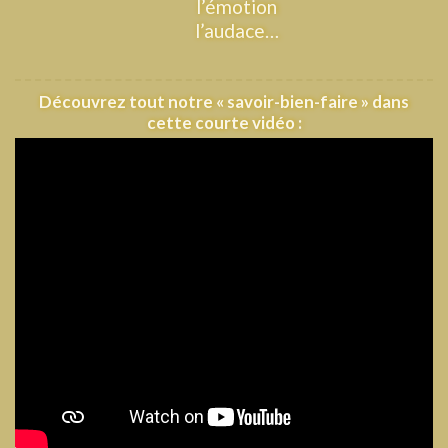
l’émotion
l’audace…
Découvrez tout notre « savoir-bien-faire » dans
cette courte vidéo :