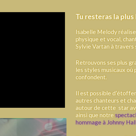
Tu resteras la plus 
Isabelle Melody réalis
physique et vocal, chant
Sylvie Vartan à travers 
Retrouvons ses plus gr
les styles musicaux où 
confondent.
Il est possible d’étoffe
autres chanteurs et cha
autour de cette star av
ainsi que notre
spectacl
hommage à Johnny Hal