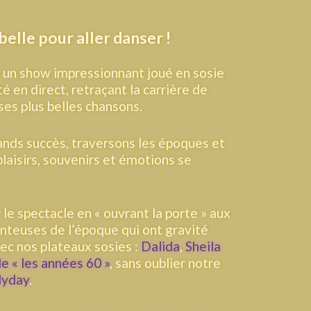
belle pour aller danser !
e un show impressionnant joué en sosie
é en direct, retraçant la carrière de
ses plus belles chansons.
ands succès, traversons les époques et
plaisirs, souvenirs et émotions se
r le spectacle en « ouvrant la porte » aux
nteuses de l’époque qui ont gravité
ec nos plateaux sosies :
Dalida
,
Sheila
e « les années 60 »
, sans oublier notre
lyday
.