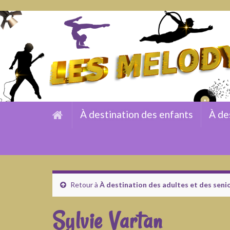
À destination des enfants
À de
Retour à
À destination des adultes et des seni
Sylvie Vartan