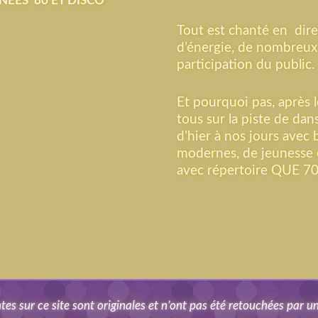
NÉES 80 ET DISCO
Tout est chanté en dir
d’énergie, de nombreux
participation du public.
Et pourquoi pas, après le
tous sur la piste de da
d’hier à nos jours ave
modernes, de jeunesse 
avec répertoire QUE 70
es sur ce site sont originales et n’ont pas été retouchées par une 