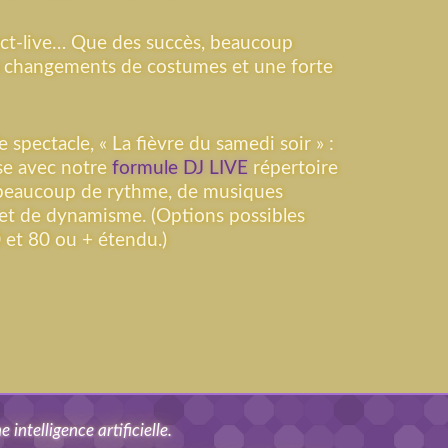
ect-live… Que des succès, beaucoup
 changements de costumes et une forte
 spectacle, « La fièvre du samedi soir » :
nse avec notre
formule DJ LIVE
répertoire
c beaucoup de rythme, de musiques
et de dynamisme. (Options possibles
 et 80 ou + étendu.)
intelligence artificielle.