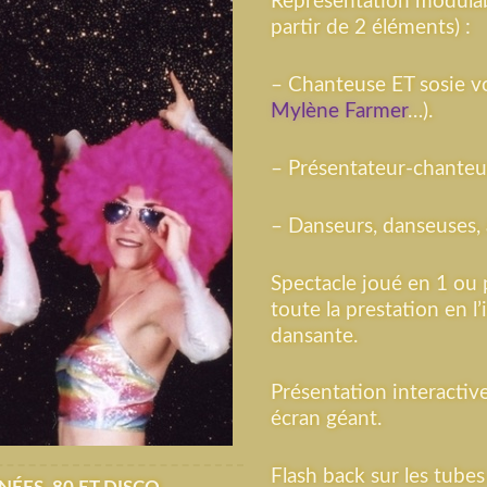
Représentation modulab
partir de 2 éléments) :
– Chanteuse ET sosie vo
Mylène Farmer
…).
– Présentateur-chanteu
– Danseurs, danseuses, 
Spectacle joué en 1 ou 
toute la prestation en l
dansante.
Présentation interactiv
écran géant.
Flash back sur les tube