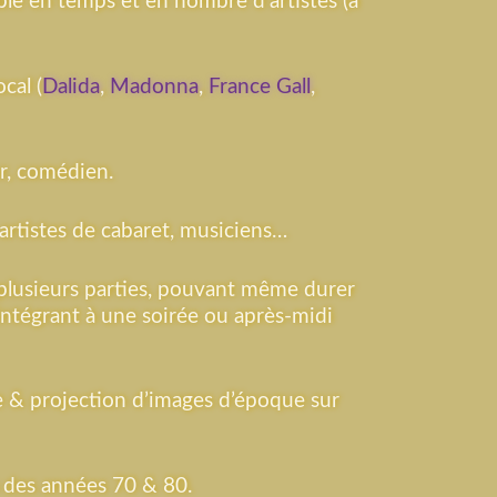
le en temps et en nombre d’artistes (à
cal (
Dalida
,
Madonna
,
France Gall
,
r, comédien.
artistes de cabaret, musiciens…
plusieurs parties, pouvant même durer
’intégrant à une soirée ou après-midi
e & projection d’images d’époque sur
s des années 70 & 80.